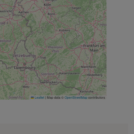
Leaflet
|
Map data ©
OpenStreetMap
contributors