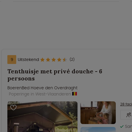
9
Uitstekend
(2)
Tenthuisje met privé douche - 6
persoons
BoerenBed Hoeve den Overdraght
Poperinge in West-Vlaanderen
28 faci
San