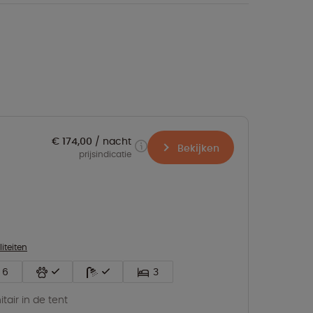
€ 174,00
nacht
Bekijken
prijsindicatie
liteiten
6
3
itair in de tent