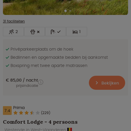
31 faciliteiten
2
1
Privéparkeerplaats om de hoek
Bedlinnen en opgemaakte bedden bij aankomst
Boxspring met twee aparte matrassen
€ 85,00
nacht
Bekijken
prijsindicatie
Prima
7.4
(229)
Comfort Lodge - 4 persoons
Westende in West-Vlaanderen