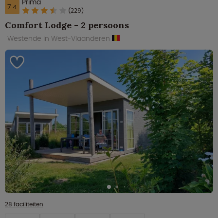
Prima
7.4
(229)
Comfort Lodge - 2 persoons
Westende in West-Vlaanderen
28 faciliteiten