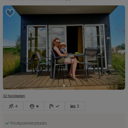
32 faciliteiten
4
2
Privéparkeerplaats