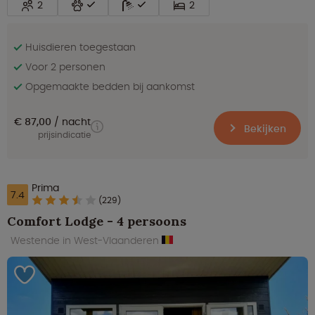
2
2
Huisdieren toegestaan
Voor 2 personen
Opgemaakte bedden bij aankomst
€ 87,00
nacht
Bekijken
prijsindicatie
Prima
7.4
(229)
Comfort Lodge - 4 persoons
Westende in West-Vlaanderen