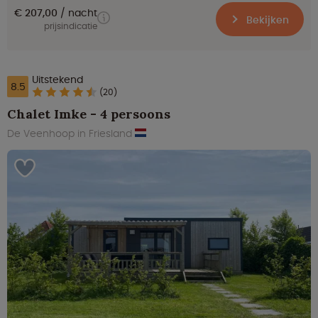
€ 207,00
nacht
Bekijken
prijsindicatie
Uitstekend
8.5
(20)
Chalet Imke - 4 persoons
De Veenhoop in Friesland