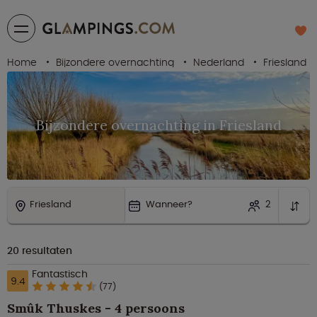
Home
Bijzondere overnachting
Nederland
Friesland
Bijzondere overnachting in Friesland
Friesland
Wanneer?
2
20
resultaten
Fantastisch
9.4
(77)
Smûk Thuskes - 4 persoons