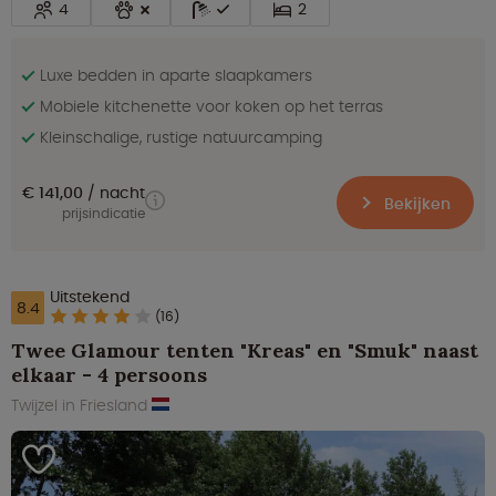
4
2
Luxe bedden in aparte slaapkamers
Mobiele kitchenette voor koken op het terras
Kleinschalige, rustige natuurcamping
€ 141,00
nacht
Bekijken
prijsindicatie
Uitstekend
8.4
(16)
Twee Glamour tenten "Kreas" en "Smuk" naast
elkaar - 4 persoons
Twijzel in Friesland