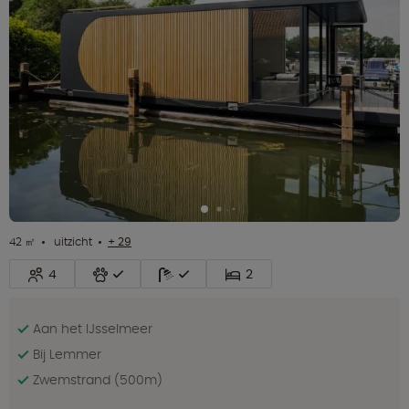
42 ㎡
uitzicht
+ 29
4
2
Aan het IJsselmeer
Bij Lemmer
Zwemstrand (500m)