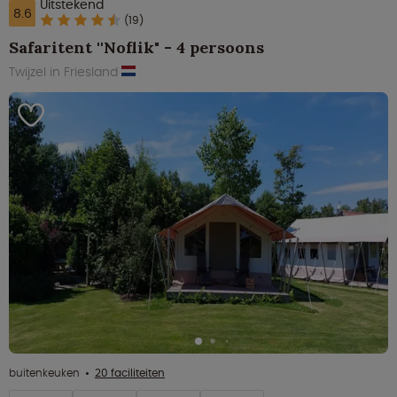
Uitstekend
8.6
(19)
Safaritent ''Noflik" - 4 persoons
Twijzel in Friesland
buitenkeuken
20 faciliteiten