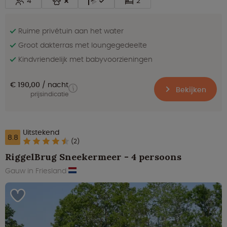
4
2
Ruime privétuin aan het water
Groot dakterras met loungegedeelte
Kindvriendelijk met babyvoorzieningen
€ 190,00
nacht
Bekijken
prijsindicatie
Uitstekend
8.8
(2)
RiggelBrug Sneekermeer - 4 persoons
Gauw in Friesland