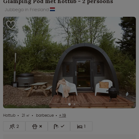
Glamping Pod met hottub - 2 persoons
Jubbega in Friesland
Hottub
21 ㎡
barbecue
+ 19
2
1