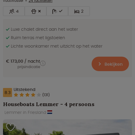
vaatwasser
24 faciliteiten
4
2
Luxe chalet direct aan het water
Ruim terras met ligstoelen
Lichte woonkamer met uitzicht op het water
€ 173,00
nacht
Bekijken
prijsindicatie
Uitstekend
8.3
(131)
Houseboats Lemmer - 4 persoons
Lemmer in Friesland