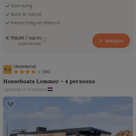
Slow living
Back to nature
Kleinschalig en sfeervol
€ 158,00
nacht
Bekijken
prijsindicatie
Uitstekend
8.3
(131)
Houseboats Lemmer - 4 persoons
Lemmer in Friesland