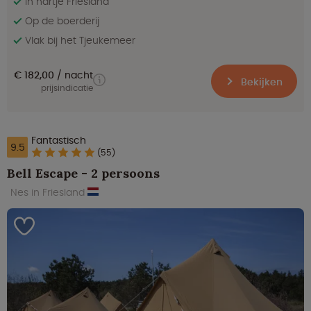
In hartje Friesland
Op de boerderij
Vlak bij het Tjeukemeer
€ 182,00
nacht
Bekijken
prijsindicatie
Fantastisch
9.5
(55)
Bell Escape - 2 persoons
Nes in Friesland