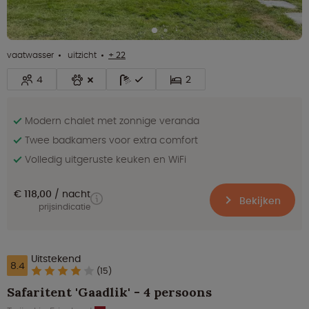
vaatwasser
uitzicht
+ 22
4
2
Modern chalet met zonnige veranda
Twee badkamers voor extra comfort
Volledig uitgeruste keuken en WiFi
€ 118,00
nacht
Bekijken
prijsindicatie
Uitstekend
8.4
(15)
Safaritent 'Gaadlik' - 4 persoons