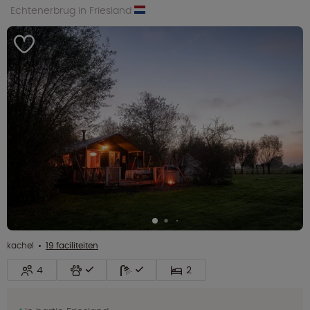
Echtenerbrug in Friesland
kachel
19 faciliteiten
4
2