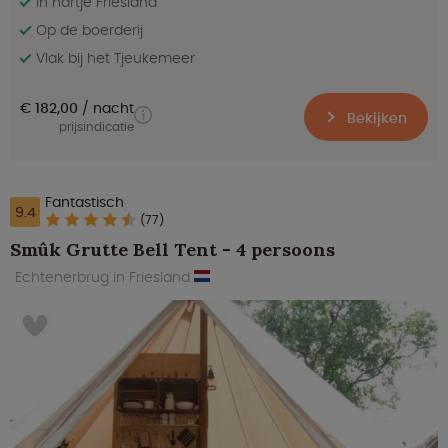
In hartje Friesland
Op de boerderij
Vlak bij het Tjeukemeer
€ 182,00
nacht
Bekijken
prijsindicatie
Fantastisch
9.4
(77)
Smûk Grutte Bell Tent - 4 persoons
Echtenerbrug in Friesland