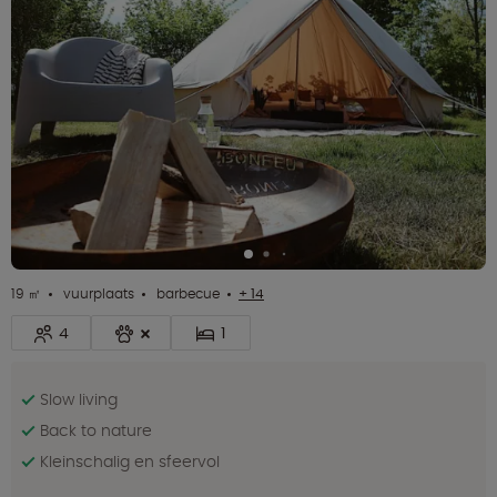
19 ㎡
vuurplaats
barbecue
+ 14
4
1
Slow living
Back to nature
Kleinschalig en sfeervol