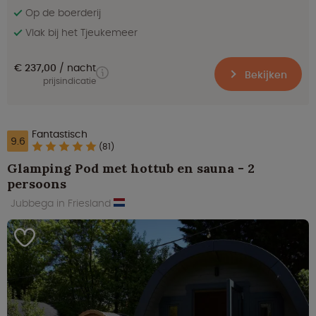
Op de boerderij
Vlak bij het Tjeukemeer
€ 237,00
nacht
Bekijken
prijsindicatie
Fantastisch
9.6
(81)
Glamping Pod met hottub en sauna - 2
persoons
Jubbega in Friesland