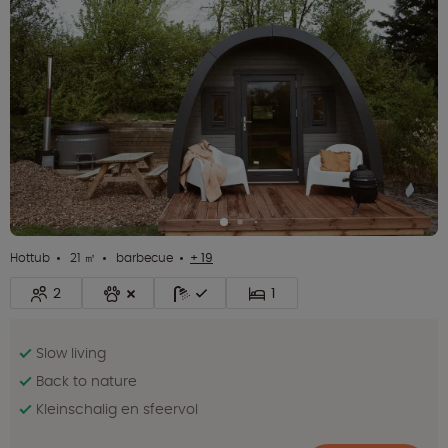
Hottub
21 ㎡
barbecue
+ 19
2
1
Slow living
Back to nature
Kleinschalig en sfeervol