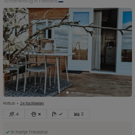
Echtenerbrug in Friesland
Hottub
24 faciliteiten
4
2
In hartje Friesland