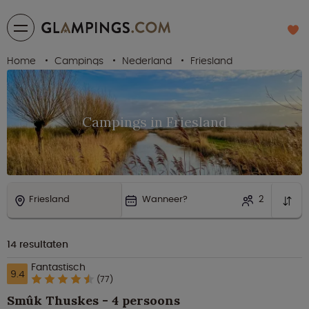
Home
Campings
Nederland
Friesland
Campings in Friesland
Friesland
Wanneer?
2
14
resultaten
Fantastisch
9.4
(77)
Smûk Thuskes - 4 persoons