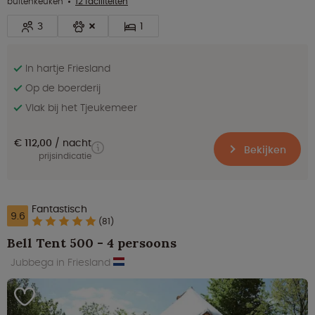
buitenkeuken
12 faciliteiten
3
1
In hartje Friesland
Op de boerderij
Vlak bij het Tjeukemeer
€ 112,00
nacht
Bekijken
prijsindicatie
Fantastisch
9.6
(81)
Bell Tent 500 - 4 persoons
Jubbega in Friesland