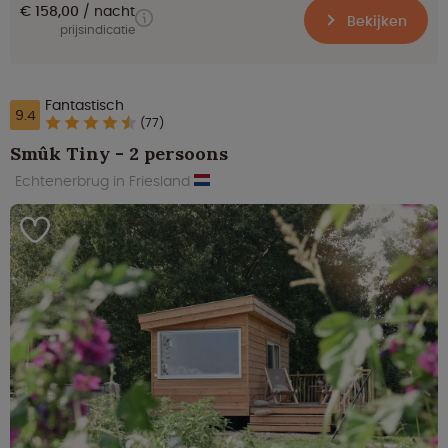
€ 158,00
nacht
Bekijken
prijsindicatie
Fantastisch
9.4
(77)
Smûk Tiny - 2 persoons
Echtenerbrug in Friesland