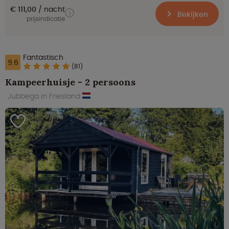
€ 111,00
nacht
Bekijken
prijsindicatie
Fantastisch
9.6
(81)
Kampeerhuisje - 2 persoons
Jubbega in Friesland