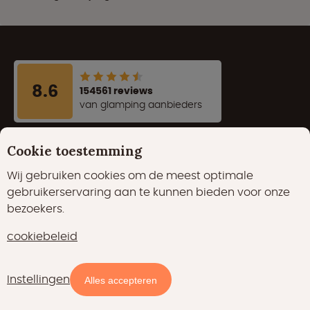
8.6
154561 reviews
van glamping aanbieders
Cookie toestemming
Waarom boeken via Glampings.com?
Wij gebruiken cookies om de meest optimale
Alle parken zijn geverifieerd
gebruikerservaring aan te kunnen bieden voor onze
bezoekers.
De #1 Glamping Expert
cookiebeleid
Laagsteprijsgarantie
Veilig en betrouwbaar
Instellingen
Kaart
Filters
Alles accepteren