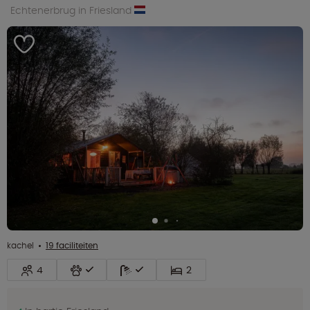
Echtenerbrug in Friesland
kachel
19 faciliteiten
4
2