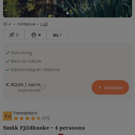
30 ㎡
barbecue
+ 23
2
1
Slow living
Back to nature
Kleinschalig en sfeervol
€ 162,00
nacht
Bekijken
prijsindicatie
Fantastisch
9.4
(77)
Smûk Fjildhuske - 4 persoons