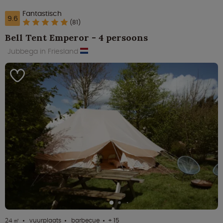
Fantastisch
9.6
(81)
Bell Tent Emperor - 4 persoons
Jubbega in Friesland
24 ㎡
vuurplaats
barbecue
+ 15