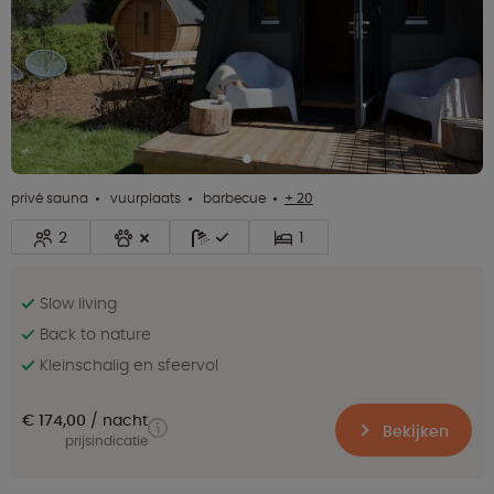
privé sauna
vuurplaats
barbecue
+ 20
2
1
Slow living
Back to nature
Kleinschalig en sfeervol
€ 174,00
nacht
Bekijken
prijsindicatie