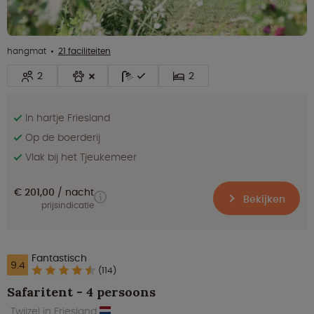
hangmat
21 faciliteiten
2
2
In hartje Friesland
Op de boerderij
Vlak bij het Tjeukemeer
€ 201,00
nacht
Bekijken
prijsindicatie
Fantastisch
9.4
(114)
Safaritent - 4 persoons
Twijzel in Friesland