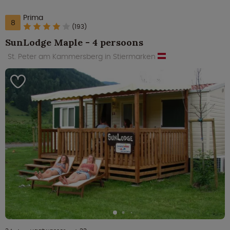
Prima
8
(193)
SunLodge Maple - 4 persoons
St. Peter am Kammersberg in Stiermarken