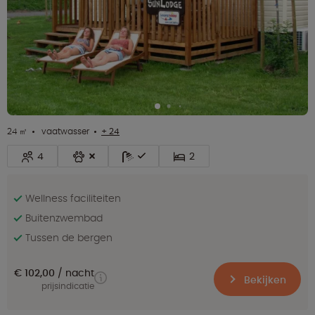
24 ㎡
vaatwasser
+ 24
4
2
Wellness faciliteiten
Buitenzwembad
Tussen de bergen
€ 102,00
nacht
Bekijken
prijsindicatie