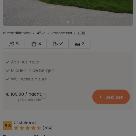
airconditioning
45 ㎡
vaatwasser
+ 30
5
2
Aan het meer
Midden in de bergen
Wellnesscentrum
€ 189,00
nacht
Bekijken
prijsindicatie
Uitstekend
8.8
(284)