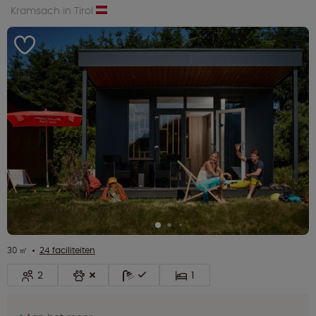
Kramsach in Tirol
30 ㎡
24 faciliteiten
2
1