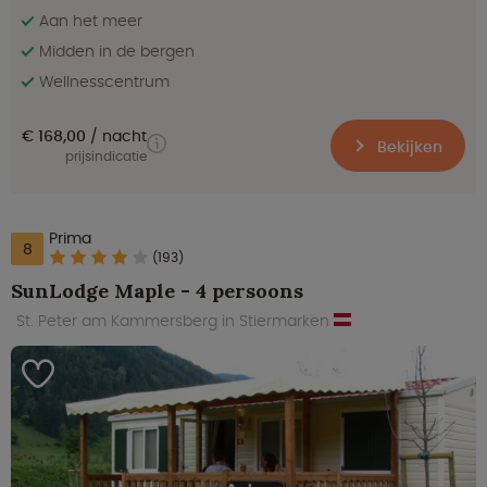
Aan het meer
Midden in de bergen
Wellnesscentrum
€ 168,00
nacht
Bekijken
prijsindicatie
Prima
8
(193)
SunLodge Maple - 4 persoons
St. Peter am Kammersberg in Stiermarken