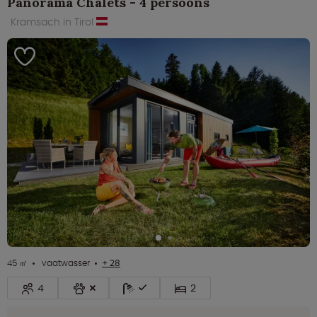
Panorama Chalets - 4 persoons
Kramsach in Tirol
45 ㎡
vaatwasser
+ 28
4
2