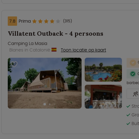
7.8
Prima
(315)
Villatent Outback - 4 persoons
Camping La Masia
Blanes in Catalonië
Toon locatie op kaart
barbe
Str
Gro
Bu