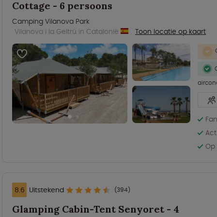
Cottage - 6 persoons
Camping Vilanova Park
Vilanova i la Geltrú in Catalonië
Toon locatie op kaart
aircon
Fan
Act
Op 
8.6
Uitstekend
(394)
Glamping Cabin-Tent Senyoret - 4