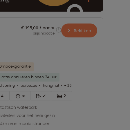
€ 195,00
nacht
Bekijken
prijsindicatie
Omboekgarantie
Gratis annuleren binnen 24 uur
ditioning
barbecue
hangmat
+ 25
4
2
tastisch waterpark
iviteiten voor het hele gezin
4km van mooie stranden