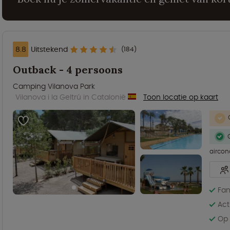
8.8
Uitstekend
(184)
Outback - 4 persoons
Camping Vilanova Park
Vilanova i la Geltrú in Catalonië
Toon locatie op kaart
aircon
Fan
Act
Op 