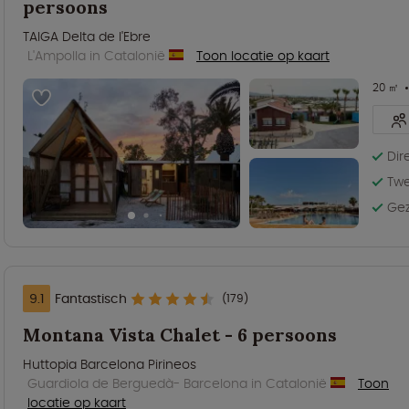
persoons
TAIGA Delta de l'Ebre
L'Ampolla in Catalonië
Toon locatie op kaart
20 ㎡
Dir
Tw
Gez
9.1
Fantastisch
(179)
Montana Vista Chalet - 6 persoons
Huttopia Barcelona Pirineos
Guardiola de Berguedà- Barcelona in Catalonië
Toon
locatie op kaart