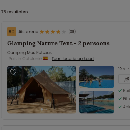
75
resultaten
8.2
Uitstekend
(38)
Glamping Nature Tent - 2 persoons
Camping Mas Patoxas
Pals in Catalonië
Toon locatie op kaart
10 ㎡
Bu
Fit
Ani