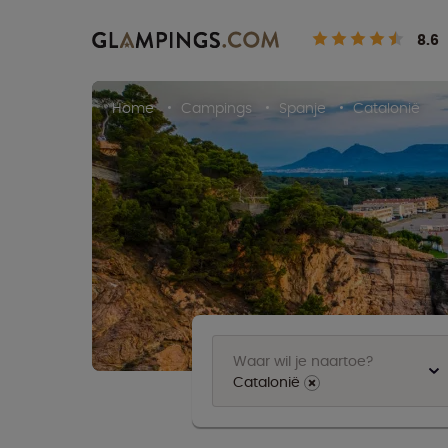
8.6
Home
Campings
Spanje
Catalonië
Waar wil je naartoe?
Catalonië
⨯