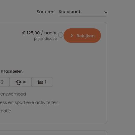
Sorteren
€ 125,00
nacht
Bekijken
prijsindicatie
11 faciliteiten
2
1
itenzwembad
ness en sportieve activiteiten
matie