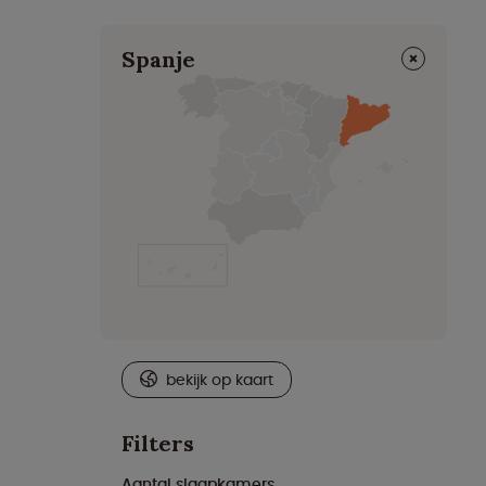
⨯
Spanje
bekijk op kaart
Filters
Aantal slaapkamers