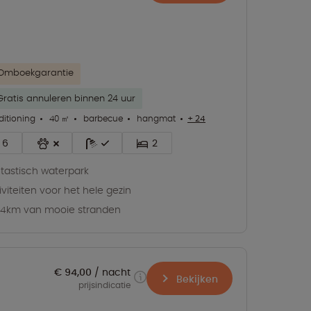
Omboekgarantie
Gratis annuleren binnen 24 uur
ditioning
40 ㎡
barbecue
hangmat
+ 24
6
2
tastisch waterpark
iviteiten voor het hele gezin
4km van mooie stranden
€ 94,00
nacht
Bekijken
prijsindicatie