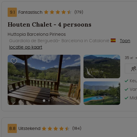
9.1
Fantastisch
(179)
Houten Chalet - 4 persoons
Huttopia Barcelona Pirineos
Guardiola de Berguedà- Barcelona in Catalonië
Toon
locatie op kaart
35 ㎡
Keu
Van
Mid
8.8
Uitstekend
(184)