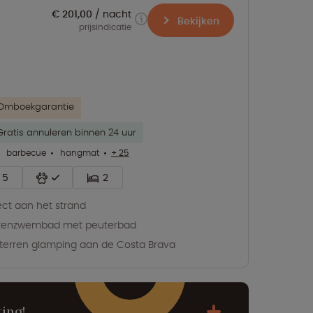
€ 201,00
nacht
Bekijken
prijsindicatie
Omboekgarantie
Gratis annuleren binnen 24 uur
barbecue
hangmat
+ 25
5
2
ect aan het strand
itenzwembad met peuterbad
terren glamping aan de Costa Brava
ing!