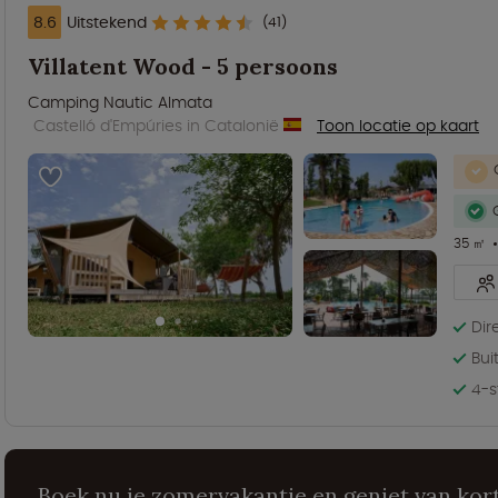
8.6
Uitstekend
(41)
Villatent Wood - 5 persoons
Camping Nautic Almata
Castelló d'Empúries in Catalonië
Toon locatie op kaart
35 ㎡
Dir
Bu
4-s
Boek nu je zomervakantie en geniet van kort