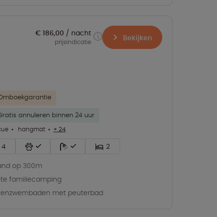
€ 186,00
nacht
Bekijken
prijsindicatie
Omboekgarantie
Gratis annuleren binnen 24 uur
cue
hangmat
+ 24
4
2
and op 300m
te familiecamping
itenzwembaden met peuterbad