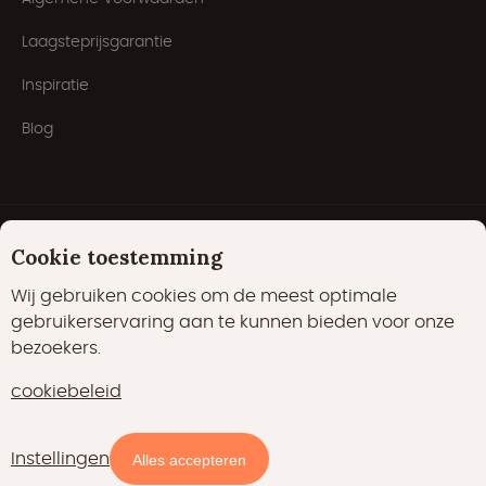
Laagsteprijsgarantie
Inspiratie
Blog
Cookie toestemming
Wij gebruiken cookies om de meest optimale
gebruikerservaring aan te kunnen bieden voor onze
bezoekers.
Cookies
Privacyverklaring
Cookiebeleid
cookiebeleid
22000 likes
17400 volgers
15700 volgers
Instellingen
Kaart
Filters
Alles accepteren