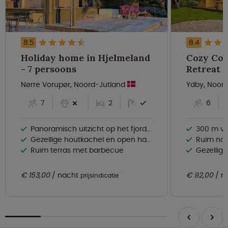
8.5
8.4
Holiday home in Hjelmeland
Cozy Coa
- 7 persoons
Nørre Vorupør, Noord-Jutland
Ydby, Noor
7
2
6
Panoramisch uitzicht op het fjord en de bergen
300 m van
Gezellige houtkachel en open haard
Ruim natu
Ruim terras met barbecue
Gezellige
€ 153,00
nacht
€ 92,00
n
prijsindicatie