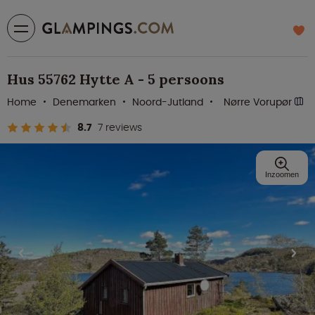
Hus 55762 Hytte A - 5 persoons
Home
Denemarken
Noord-Jutland
Nørre Vorupør
8.7
7 reviews
Inzoomen