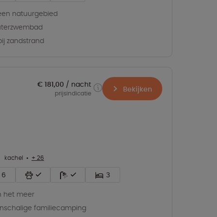
 een natuurgebied
uterzwembad
ij zandstrand
€ 181,00
nacht
Bekijken
prijsindicatie
kachel
+ 26
6
3
 het meer
inschalige familiecamping