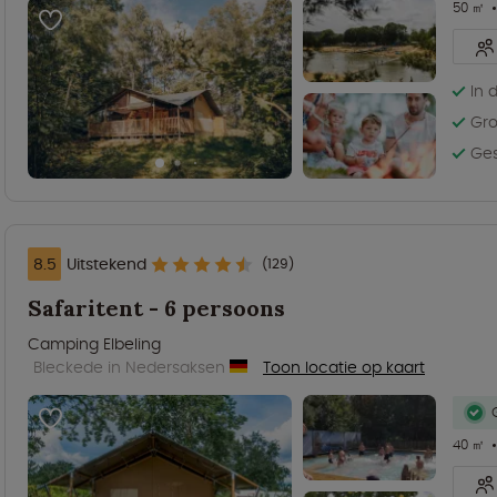
50 ㎡
In 
Gro
Ges
8.5
Uitstekend
(129)
Safaritent - 6 persoons
Camping Elbeling
Bleckede in Nedersaksen
Toon locatie op kaart
40 ㎡