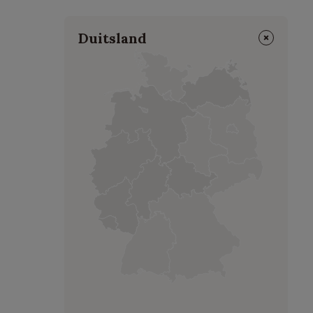
⨯
Duitsland