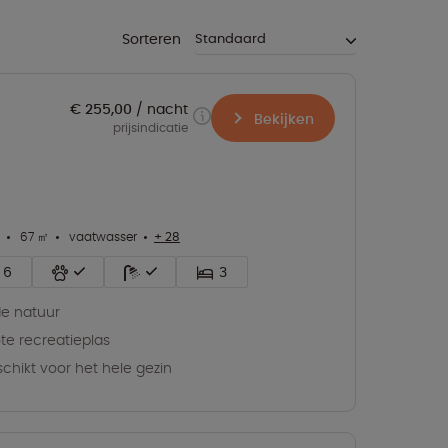
Sorteren
€ 255,00
nacht
Bekijken
prijsindicatie
67 ㎡
vaatwasser
+ 28
6
3
de natuur
te recreatieplas
chikt voor het hele gezin