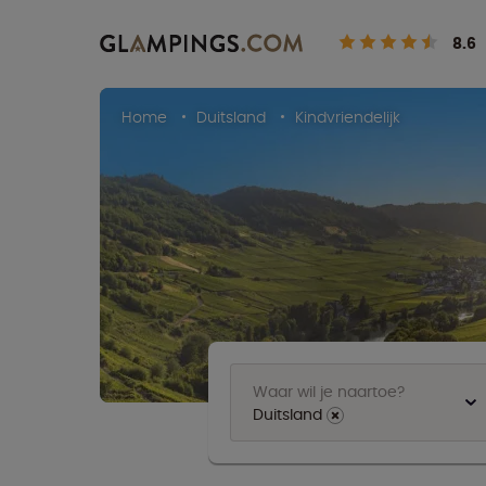
8.6
Home
Duitsland
Kindvriendelijk
Waar wil je naartoe?
Duitsland
⨯