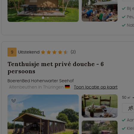
Bij
Pe
Nab
9
Uitstekend
(2)
Tenthuisje met privé douche - 6
persoons
BoerenBed Hohenwarter Seehof
Altenbeuthen in Thüringen
Toon locatie op kaart
50 ㎡
Aan
Kle