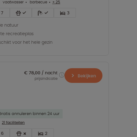
vaatwasser
barbecue
+ 25
7
3
de natuur
te recreatieplas
chikt voor het hele gezin
€ 78,00
nacht
Bekijken
prijsindicatie
Gratis annuleren binnen 24 uur
21 faciliteiten
6
2