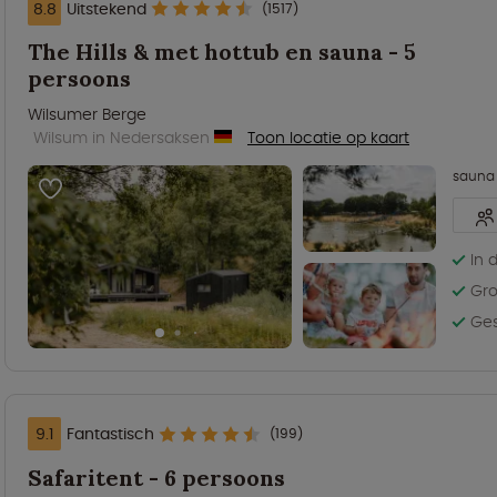
8.8
Uitstekend
(1517)
The Hills & met hottub en sauna - 5
persoons
Wilsumer Berge
Wilsum in Nedersaksen
Toon locatie op kaart
sauna
In 
Gro
Ges
9.1
Fantastisch
(199)
Safaritent - 6 persoons