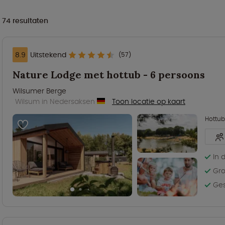
74
resultaten
8.9
Uitstekend
(57)
Nature Lodge met hottub - 6 persoons
Wilsumer Berge
Wilsum in Nedersaksen
Toon locatie op kaart
Hottub
In 
Gro
Ges