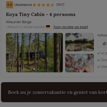
8.8
Uitstekend
(1517)
Koya Tiny Cabin - 4 persoons
Wilsumer Berge
Wilsum in Nedersaksen
Toon locatie op kaart
Hottub
In 
Gro
Ges
Boek nu je zomervakantie en geniet van kort