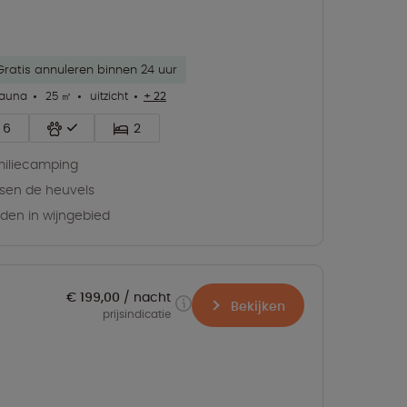
Gratis annuleren binnen 24 uur
sauna
25 ㎡
uitzicht
+ 22
6
2
iliecamping
sen de heuvels
den in wijngebied
€ 199,00
nacht
Bekijken
prijsindicatie