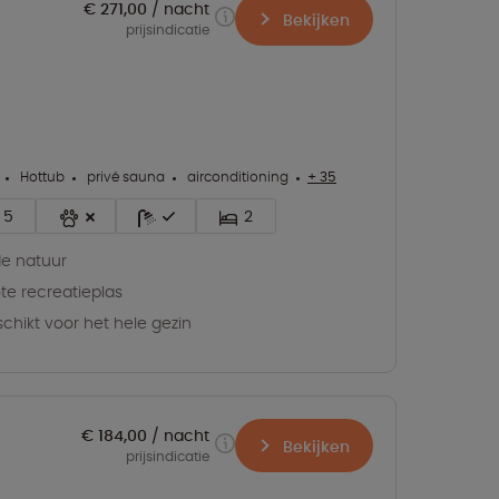
€ 271,00
nacht
Bekijken
prijsindicatie
Hottub
privé sauna
airconditioning
+ 35
5
2
de natuur
te recreatieplas
chikt voor het hele gezin
€ 184,00
nacht
Bekijken
prijsindicatie