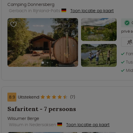
Camping Donnersberg
Gerbach in Rijnland-Palts
Toon locatie op kaart
privé 
Fam
Tus
Mid
8.9
Uitstekend
(7)
Safaritent - 7 persoons
Wilsumer Berge
Wilsum in Nedersaksen
Toon locatie op kaart