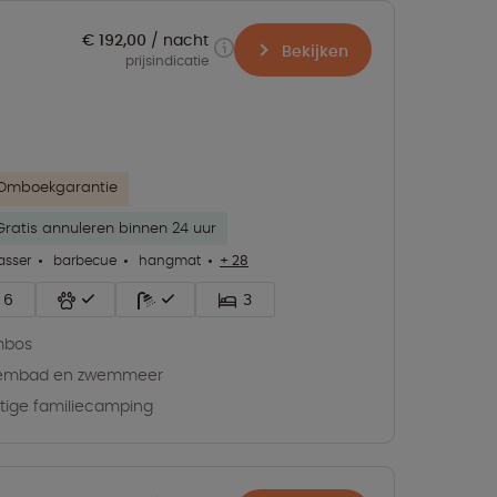
€ 192,00
nacht
Bekijken
prijsindicatie
Omboekgarantie
Gratis annuleren binnen 24 uur
asser
barbecue
hangmat
+ 28
6
3
mbos
embad en zwemmeer
tige familiecamping