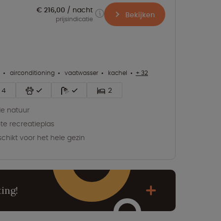
€ 216,00
nacht
Bekijken
prijsindicatie
airconditioning
vaatwasser
kachel
+ 32
4
2
de natuur
te recreatieplas
chikt voor het hele gezin
ing!