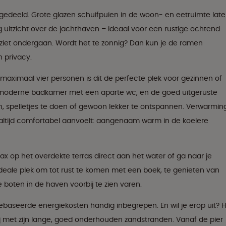
 ingedeeld. Grote glazen schuifpuien in de woon- en eetruimte lat
g uitzicht over de jachthaven – ideaal voor een rustige ochtend
ziet ondergaan. Wordt het te zonnig? Dan kun je de ramen
 privacy.
aximaal vier personen is dit de perfecte plek voor gezinnen of
en moderne badkamer met een aparte wc, en de goed uitgeruste
n, spelletjes te doen of gewoon lekker te ontspannen. Verwarmin
r altijd comfortabel aanvoelt: aangenaam warm in de koelere
elax op het overdekte terras direct aan het water of ga naar je
deale plek om tot rust te komen met een boek, te genieten van
 boten in de haven voorbij te zien varen.
ik gebaseerde energiekosten handig inbegrepen. En wil je erop uit? 
j met zijn lange, goed onderhouden zandstranden. Vanaf de pier