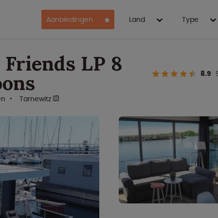
Aanbiedingen
Land
Type
 Friends LP 8
8.9
oons
en
Tarnewitz