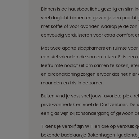
Binnen is de hausboot licht, gezellig en slim
veel daglicht binnen en geven je een prachti
met koffie of voor avonden waarop je de zon 
eenvoudig verduisteren voor extra comfort en
Met twee aparte slaapkamers en ruimte voor m
een stel vrienden die samen reizen. Er is e
leefruimte nodigt uit om samen te koken, ete
en airconditioning zorgen ervoor dat het hie
maanden en fris in de zomer.
Buiten vind je vast snel jouw favoriete plek: r
privé-zonnedek en voel de Oostzeebries. De i
een glas wijn bij zonsondergang of gewoon de
Tijdens je verblijf zijn WiFi en alle op verbru
bekende badplaatsje Boltenhagen ligt dichtbi