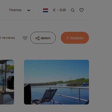
Thema
€ - EUR
9 reviews
delen
boeken