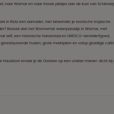
oel, naar Wismar en naar mooie plekjes aan de kust van Schleswi
rk in Klütz een aanrader; hier bewonder je exotische tropische
inder? Bezoek dan het Wonnemar waterparadijs in Wismar, met
ismar zelf, een historische Hanzestad en UNESCO-werelderfgoed,
l gerestaureerde huizen, grote marktplein en volop gezellige café
eze hausboot ervaar je de Oostzee op een unieke manier: dicht bij