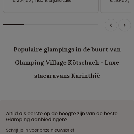
€ 254,00
nacht
€ 189,00
n
prijsindicatie
Populaire glampings in de buurt van
Glamping Village Kötschach - Luxe
stacaravans Karinthië
Altijd als eerste op de hoogte zijn van de beste
Glamping aanbiedingen?
Schrijf je in voor onze nieuwsbrief