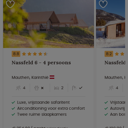
8.8
8.2
Nassfeld 6 - 4 persoons
Mauthen, Karinthië
Mauthen, Ka
4
2
4
Luxe, vrijstaande safaritent
Vrijstaa
Airconditioning voor extra comfort
Autovrij 
Twee ruime slaapkamers
Aan bos e