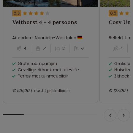
8.3
8.5
Velthorst 4 - 4 persoons
Attendorn, Noordrijn-Westfalen
Belfeld, Li
4
2
4
Grote raampartijen
Gratis wif
Gezellige zithoek met televisie
Huisdier
Terras met tuinmeubilair
Zithoek m
€ 149,00
nacht
€ 127,00
n
prijsindicatie