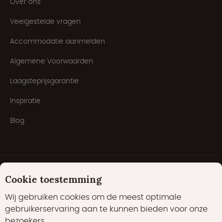
Over ons
Veelgestelde vragen
Accommodatie aanmelden
Algemene Voorwaarden
Laagsteprijsgarantie
Inspiratie
Blog
Cookie toestemming
Wij gebruiken cookies om de meest optimale
gebruikerservaring aan te kunnen bieden voor onze
bezoekers.
Cookies
Privacyverklaring
Cookiebeleid