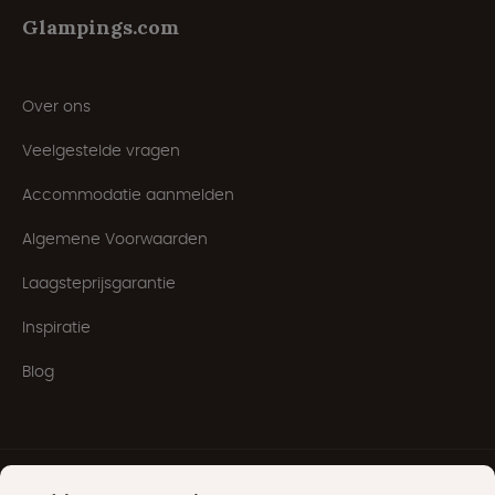
Glampings.com
Over ons
Veelgestelde vragen
Accommodatie aanmelden
Algemene Voorwaarden
Laagsteprijsgarantie
Inspiratie
Blog