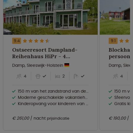
9.4
9.1
Ostseeresort Dampland-
Blockhau
Reihenhaus HiPr - 4
persoons
persoons
Damp, Sleeswijk-Holstein
Damp, Slees
4
2
4
150 m van het zandstrand van de Oostzee
150 m va
Moderne geschakelde vakantiehuizen
Sfeervol
Kinderopvang voor kinderen van 1–12 jaar
Gratis ki
€ 261,00
nacht
€ 190,00
n
prijsindicatie