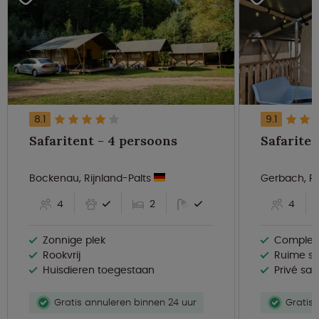
8.1
9.1
Safaritent - 4 persoons
Bockenau, Rijnland-Palts
Gerbach, Ri
4
2
4
Zonnige plek
Compleet
Rookvrij
Ruime sl
Huisdieren toegestaan
Privé sani
Gratis annuleren binnen 24 uur
Gratis 