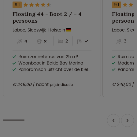
9.1
9.1
Floating 44 - Boot 2 / - 4
Floating 
persoons
persoons
Laboe, Sleeswijk-Holstein
Laboe, Slee
4
2
3
Ruim zonneterras van 25 m²
Ruim zonn
Woonboot in Baltic Bay Marina
Moderne woo
Panoramisch uitzicht over de Kieler Fjord
Panoramisc
€ 249,00
nacht
€ 240,00
prijsindicatie