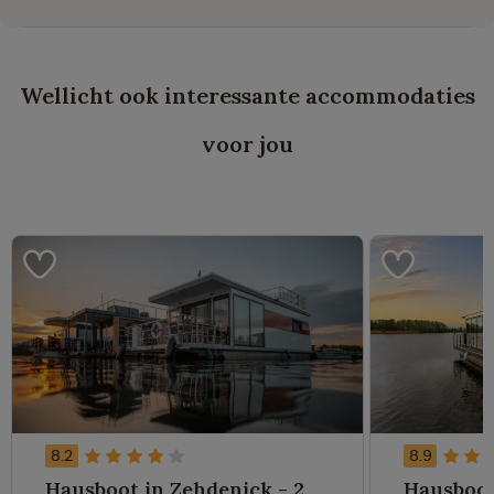
Wellicht ook interessante accommodaties
voor jou
8.2
8.9
Hausboot in Zehdenick - 2
Hausboot 