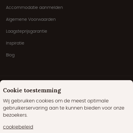
Accommodatie aanmelden
Algemene Voorwaarden
Laagsteprijsgarantie
Inspiratie
Blog
Cookie toestemming
Wij gebruiken cookies om de meest optimale
gebruikerservaring aan te kunnen bieden voor onze
bezoekers.
Cookies
Privacyverklaring
Cookiebeleid
cookiebeleid