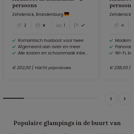
persoons
persoons
Zehdenick, Brandenburg
Zehdenick,
2
1
4
Romantisch huisboot voor twee
Modern dr
Afgemeerd aan rivier en meer
Panoramisc
Alle kosten en schoonmaak inbegrepen
Wi-Fi, bedde
€ 202,00
nacht
€ 238,00
prijsindicatie
Populaire glampings in de buurt van