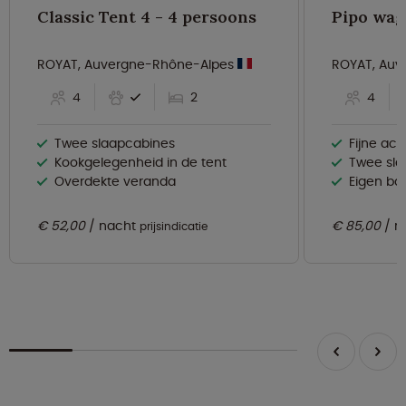
Classic Tent 4 - 4 persoons
ROYAT, Auvergne-Rhône-Alpes
ROYAT, Auv
4
2
4
Twee slaapcabines
Fijne a
Kookgelegenheid in de tent
Twee sl
Overdekte veranda
Eigen bad
€ 52,00
nacht
€ 85,00
n
prijsindicatie