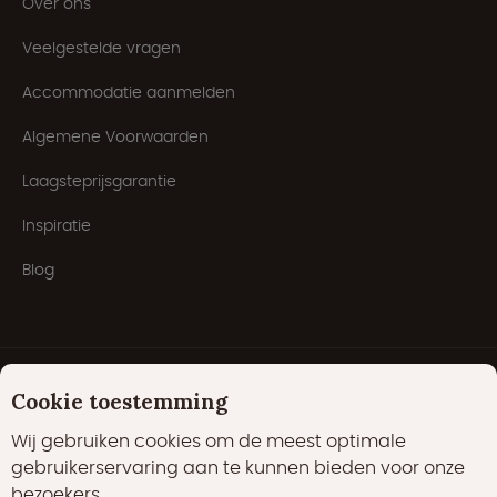
Over ons
Veelgestelde vragen
Accommodatie aanmelden
Algemene Voorwaarden
Laagsteprijsgarantie
Inspiratie
Blog
Cookie toestemming
Wij gebruiken cookies om de meest optimale
gebruikerservaring aan te kunnen bieden voor onze
bezoekers.
Cookies
Privacyverklaring
Cookiebeleid