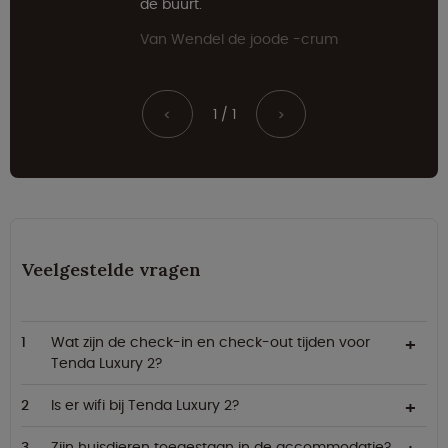
de buurt.
Van Wendel de joode -crum
1 / 1
<
>
Veelgestelde vragen
Wat zijn de check-in en check-out tijden voor
Tenda Luxury 2?
Is er wifi bij Tenda Luxury 2?
Zijn huisdieren toegestaan in de accommodatie?