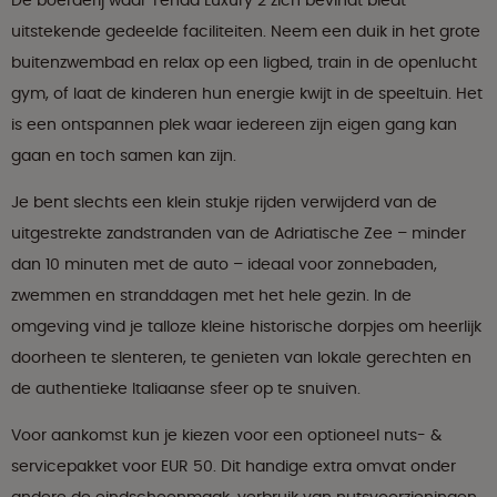
De boerderij waar Tenda Luxury 2 zich bevindt biedt
uitstekende gedeelde faciliteiten. Neem een duik in het grote
buitenzwembad en relax op een ligbed, train in de openlucht
gym, of laat de kinderen hun energie kwijt in de speeltuin. Het
is een ontspannen plek waar iedereen zijn eigen gang kan
gaan en toch samen kan zijn.
Je bent slechts een klein stukje rijden verwijderd van de
uitgestrekte zandstranden van de Adriatische Zee – minder
dan 10 minuten met de auto – ideaal voor zonnebaden,
zwemmen en stranddagen met het hele gezin. In de
omgeving vind je talloze kleine historische dorpjes om heerlijk
doorheen te slenteren, te genieten van lokale gerechten en
de authentieke Italiaanse sfeer op te snuiven.
Voor aankomst kun je kiezen voor een optioneel nuts- &
servicepakket voor EUR 50. Dit handige extra omvat onder