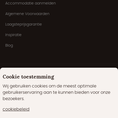
Accommodatie aanmelden
Algemene Voorwaarden
Laagsteprijsgarantie
Inspiratie
Blog
Cookie toestemming
Wij gebruiken cookies om de meest optimale
gebruikerservaring aan te kunnen bieden voor onze
bezoekers.
Cookies
Privacyverklaring
Cookiebeleid
cookiebeleid
22000 likes
17400 volgers
15700 volgers