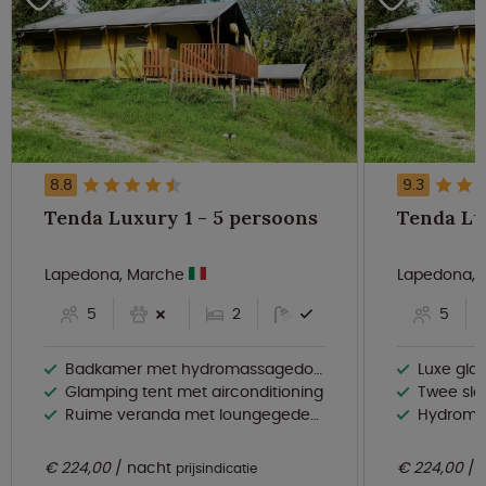
8.8
9.3
Tenda Luxury 1 - 5 persoons
Lapedona, Marche
Lapedona,
5
2
5
Badkamer met hydromassagedouche
Luxe glam
Glamping tent met airconditioning
Twee slaa
Ruime veranda met loungegedeelte
Hydroma
€ 224,00
nacht
€ 224,00
prijsindicatie