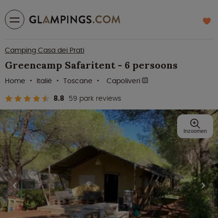
Camping Casa dei Prati
Greencamp Safaritent - 6 persoons
Home
Italië
Toscane
Capoliveri
8.8
59 park reviews
Inzoomen