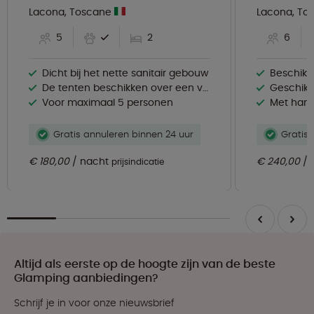
Lacona, Toscane
Lacona, To
5
2
6
Dicht bij het nette sanitair gebouw
Beschikt 
De tenten beschikken over een ventilator
Geschikt
Voor maximaal 5 personen
Met han
Gratis annuleren binnen 24 uur
Gratis 
€ 180,00
nacht
€ 240,00
prijsindicatie
Altijd als eerste op de hoogte zijn van de beste
Glamping aanbiedingen?
Schrijf je in voor onze nieuwsbrief