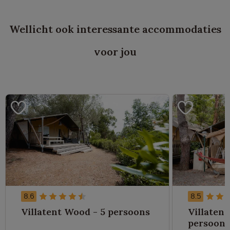
Wellicht ook interessante accommodaties
voor jou
8.6
8.5
Villatent Wood - 5 persoons
Villatent
persoons