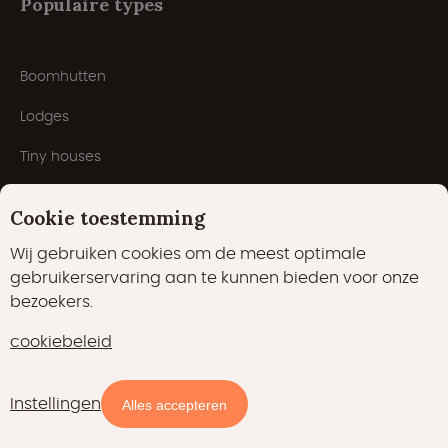
Populaire types
Boomhutten
Lodges
Tiny houses
Safaritenten
Cookie toestemming
Natuurhuisjes
Wij gebruiken cookies om de meest optimale
gebruikerservaring aan te kunnen bieden voor onze
Cabins
bezoekers.
Yurts
cookiebeleid
Havenlodges
Pods
Instellingen
Beschikbaarheid en prijzen
Alles accepteren
Domes