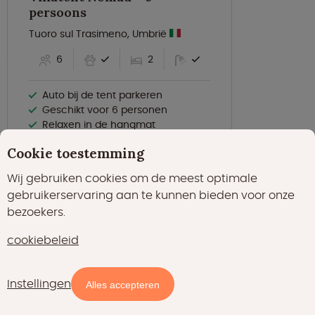
persoons
Tuoro sul Trasimeno, Umbrië
6
2
Auto bij de tent parkeren
Geschikt voor 6 personen
Relaxen in de hangmat
Cookie toestemming
Gratis annuleren binnen 24 uur
Wij gebruiken cookies om de meest optimale
€ 197,00
nacht
prijsindicatie
gebruikerservaring aan te kunnen bieden voor onze
bezoekers.
cookiebeleid
Instellingen
Alles accepteren
Altijd als eerste op de hoogte zijn van de beste