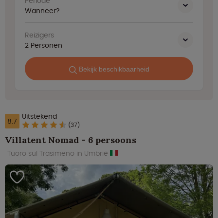
Periode
Wanneer?
Reizigers
2
Personen
Bekijk beschikbaarheid
Uitstekend
8.7
(37)
Villatent Nomad - 6 persoons
Tuoro sul Trasimeno in Umbrië