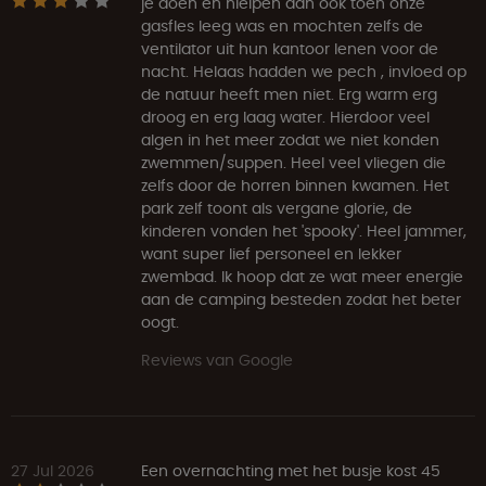
je doen en hielpen dan ook toen onze
gasfles leeg was en mochten zelfs de
ventilator uit hun kantoor lenen voor de
nacht. Helaas hadden we pech , invloed op
de natuur heeft men niet. Erg warm erg
droog en erg laag water. Hierdoor veel
algen in het meer zodat we niet konden
zwemmen/suppen. Heel veel vliegen die
zelfs door de horren binnen kwamen. Het
park zelf toont als vergane glorie, de
kinderen vonden het 'spooky'. Heel jammer,
want super lief personeel en lekker
zwembad. Ik hoop dat ze wat meer energie
aan de camping besteden zodat het beter
oogt.
Reviews van Google
27 Jul 2026
Een overnachting met het busje kost 45