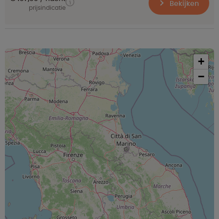
Bekijken
prijsindicatie
+
−