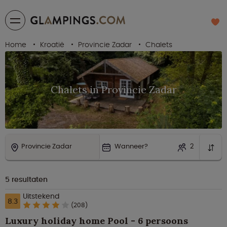
Home
Kroatië
Provincie Zadar
Chalets
Chalets in Provincie Zadar
Provincie Zadar
Wanneer?
2
5
resultaten
Uitstekend
8.3
(208)
Luxury holiday home Pool - 6 persoons