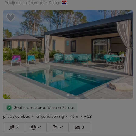
Povljana in Provincie Zadar
Gratis annuleren binnen 24 uur
privé zwembad
airconditioning
40 ㎡
+ 28
7
3