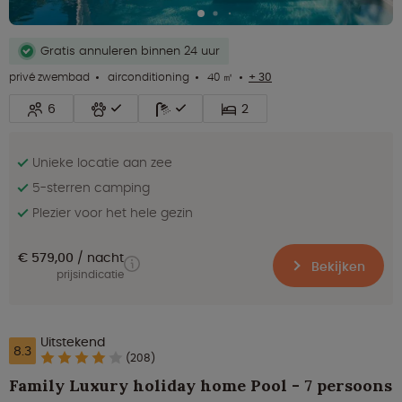
Gratis annuleren binnen 24 uur
privé zwembad
airconditioning
40 ㎡
+ 30
6
2
Unieke locatie aan zee
5-sterren camping
Plezier voor het hele gezin
€ 579,00
nacht
Bekijken
prijsindicatie
Uitstekend
8.3
(208)
Family Luxury holiday home Pool - 7 persoons