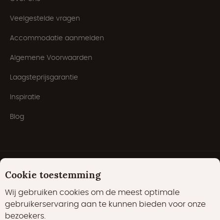
Veelgestelde vragen
Accommodatie aanmelden
Algemene Voorwaarden
Laagsteprijsgarantie
Inspiratie
Blog
Cookie toestemming
Wij gebruiken cookies om de meest optimale
gebruikerservaring aan te kunnen bieden voor onze
bezoekers.
Cookies
Privacyverklaring
Cookiebeleid