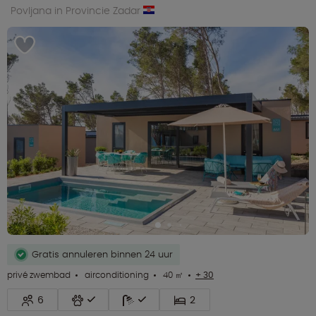
Povljana in Provincie Zadar
Gratis annuleren binnen 24 uur
privé zwembad
airconditioning
40 ㎡
+ 30
6
2