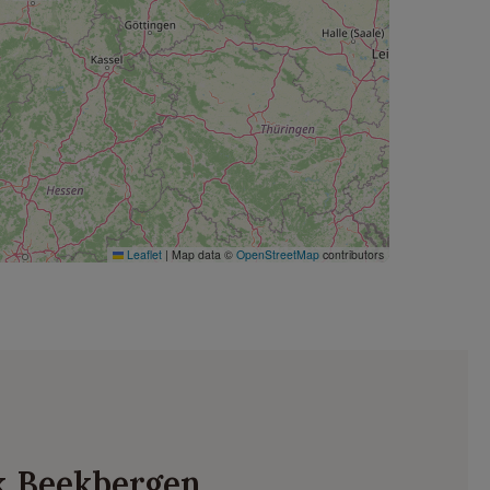
Leaflet
|
Map data ©
OpenStreetMap
contributors
rk Beekbergen