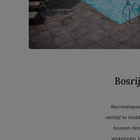
Bosri
Recreatiepar
verblijf te mid
bossen dire
verkennen. H