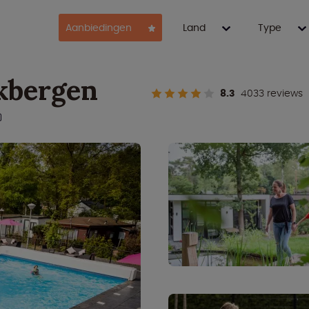
Aanbiedingen
Land
Type
kbergen
8.3
4033 reviews