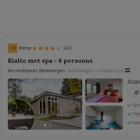
7.9
Prima
(42)
Rialto met spa - 6 persoons
Recreatiepark Beekbergen
Beekbergen in Gelderland
35 faci
Spa
Op
Gez