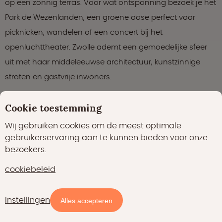
op een zonnig terras. Voor wat ontspanning bezoek je het
Park de Wezenlanden, een groene oase perfect voor
picknicken, wandelen of een concert bij het
openluchttheater. Zwolle ademt een gemoedelijke sfeer
uit met haar middeleeuwse architectuur, kunstzinnige
straten en gastvrije inwoners.
Cookie toestemming
Wij gebruiken cookies om de meest optimale
gebruikerservaring aan te kunnen bieden voor onze
bezoekers.
Praktische informatie
cookiebeleid
Instellingen
Alles accepteren