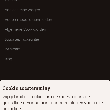
Over ons
Veelgestelde vragen
Accommodatie aanmelden
Algemene Voorwaarden
Laagsteprijsgarantie
Inspiratie
Blog
Cookie toestemming
Wij gebruiken cookies om de meest optimale
gebruikerservaring aan te kunnen bieden voor onze
bezoekers.
Cookies
Privacyverklaring
Cookiebeleid