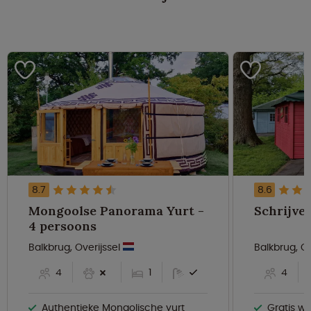
8.7
8.6
Mongoolse Panorama Yurt -
4 persoons
Balkbrug, Overijssel
Balkbrug, Ov
4
1
4
Authentieke Mongolische yurt
Gratis wif