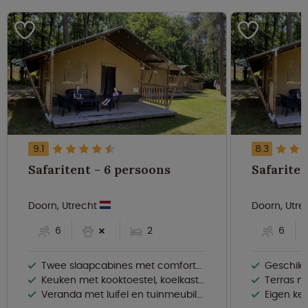
9.1
8.3
Safaritent - 6 persoons
Doorn, Utrecht
Doorn, Utre
6
2
6
Twee slaapcabines met comfortabele bedden
Geschikt 
Keuken met kooktoestel, koelkast & waterkoker
Terras m
Veranda met luifel en tuinmeubilair
Eigen keu