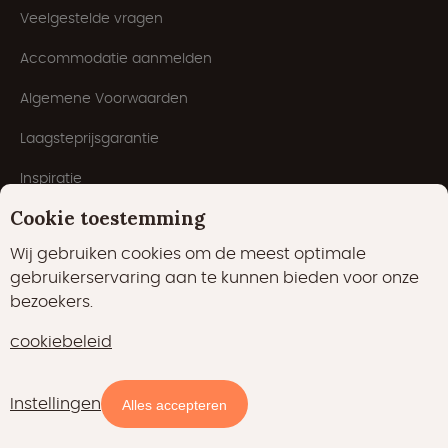
Veelgestelde vragen
Accommodatie aanmelden
Algemene Voorwaarden
Laagsteprijsgarantie
Inspiratie
Cookie toestemming
Blog
Wij gebruiken cookies om de meest optimale
gebruikerservaring aan te kunnen bieden voor onze
bezoekers.
cookiebeleid
Instellingen
Beschikbaarheid en prijzen
Alles accepteren
Cookies
Privacyverklaring
Cookiebeleid