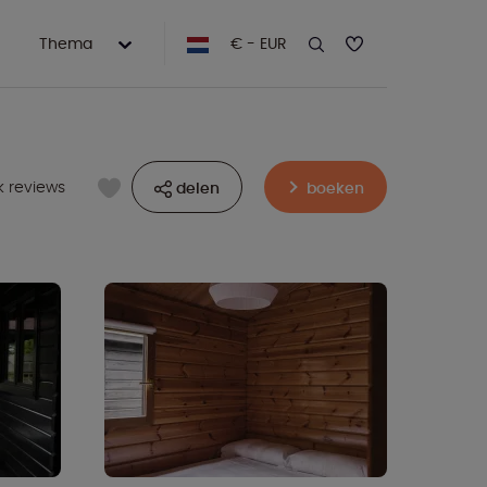
Thema
€ - EUR
k reviews
delen
boeken