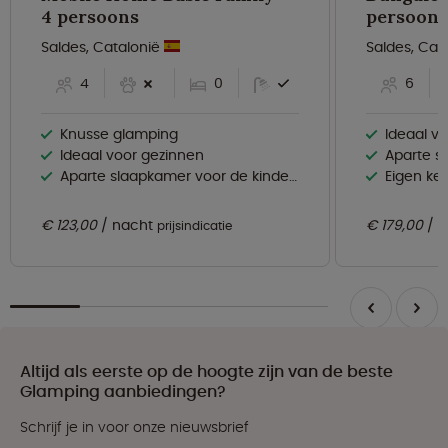
4 persoons
persoons
Saldes, Catalonië
Saldes, Cat
4
0
6
Knusse glamping
Ideaal v
Ideaal voor gezinnen
Aparte sl
Aparte slaapkamer voor de kinderen
Eigen ke
€ 123,00
nacht
€ 179,00
n
prijsindicatie
Altijd als eerste op de hoogte zijn van de beste
Glamping aanbiedingen?
Schrijf je in voor onze nieuwsbrief