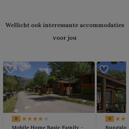
Wellicht ook interessante accommodaties
voor jou
8
8
Mobile Home Basic Family -
Bungalow