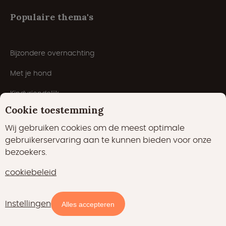
Populaire thema's
Bijzondere overnachting
Met je hond
Kindvriendelijk
Cookie toestemming
Met zwembad
Wij gebruiken cookies om de meest optimale
Romantische glamping
gebruikerservaring aan te kunnen bieden voor onze
bezoekers.
5 sterren camping
cookiebeleid
Winterglamping
Campings
Instellingen
Beschikbaarheid en prijzen
Alles accepteren
Wellness