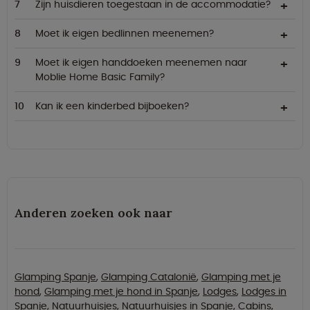
Zijn huisdieren toegestaan in de accommodatie?
Moet ik eigen bedlinnen meenemen?
Moet ik eigen handdoeken meenemen naar
Moblie Home Basic Family?
Kan ik een kinderbed bijboeken?
Anderen zoeken ook naar
Glamping Spanje
,
Glamping Catalonië
,
Glamping met je
hond
,
Glamping met je hond in Spanje
,
Lodges
,
Lodges in
Spanje
,
Natuurhuisjes
,
Natuurhuisjes in Spanje
,
Cabins
,