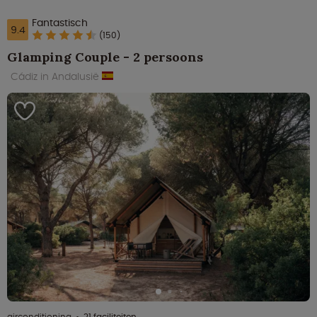
Fantastisch
9.4
(150)
Glamping Couple - 2 persoons
Cádiz in Andalusië
airconditioning
21 faciliteiten