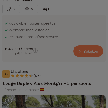
16 ㎡
22 faciliteiten
3
1
Kids club en buiten speeltuin
Zwembad met ligstoelen
Restaurant met afhaalservice
€ 439,00
nacht
Bekijken
prijsindicatie
Uitstekend
8.7
(125)
Lodge Duplex Plus Montgrí - 5 persoons
L'Escala- in Catalonië