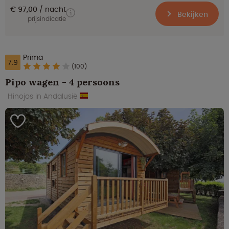
€ 97,00
nacht
Bekijken
prijsindicatie
Prima
7.9
(100)
Pipo wagen - 4 persoons
Hinojos in Andalusië