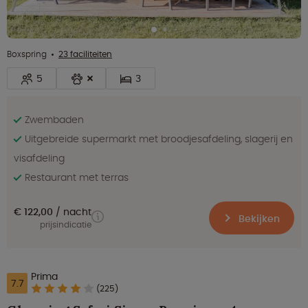
Boxspring
23 faciliteiten
5
3
Zwembaden
Uitgebreide supermarkt met broodjesafdeling, slagerij en
visafdeling
Restaurant met terras
€ 122,00
nacht
Bekijken
prijsindicatie
Prima
7.7
(225)