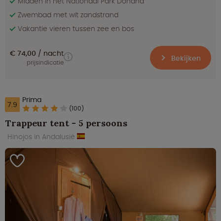
Midden in het Nationaal Park Doñana
Zwembad met wit zandstrand
Vakantie vieren tussen zee en bos
€ 74,00
nacht
Bekijken
prijsindicatie
Prima
7.9
(100)
Trappeur tent - 5 persoons
Hinojos in Andalusië