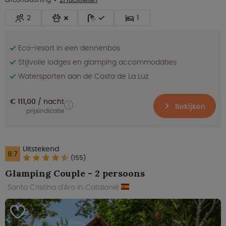
2
1
Eco-resort in een dennenbos
Stijlvolle lodges en glamping accommodaties
Watersporten aan de Costa de La Luz
€ 111,00
nacht
Bekijken
prijsindicatie
Uitstekend
8.7
(155)
Glamping Couple - 2 persoons
Santa Cristina d'Aro in Catalonië