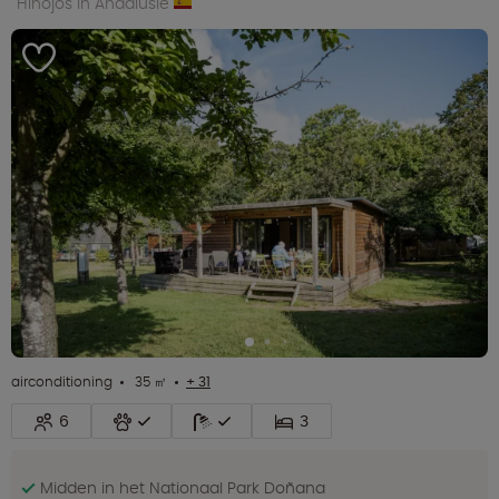
Hinojos in Andalusië
airconditioning
35 ㎡
+ 31
6
3
Midden in het Nationaal Park Doñana