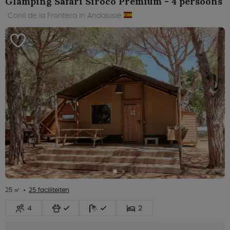
Glamping Safari Siroco Premium - 4 persoons
Conil de la Frontera in Andalusië
25 ㎡
25 faciliteiten
4
2