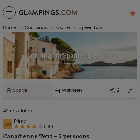
Home
Campings
Spanje
bij een bos
Campings in Spanje bij een bos
Spanje
Wanneer?
2
49
resultaten
Prima
7.9
(100)
Canadienne Tent - 5 persoons