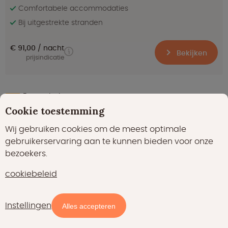
Comfortabele accommodaties
Bij uitgestrekte stranden
€ 91,00
nacht
Bekijken
prijsindicatie
Fantastisch
9.4
(150)
Cookie toestemming
Lodge Family Plus - 5 persoons
Wij gebruiken cookies om de meest optimale
Cádiz in Andalusië
gebruikerservaring aan te kunnen bieden voor onze
bezoekers.
cookiebeleid
Instellingen
Kaart
Filters
Alles accepteren