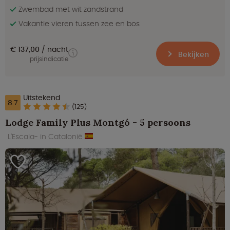
Zwembad met wit zandstrand
Vakantie vieren tussen zee en bos
€ 137,00
nacht
Bekijken
prijsindicatie
Uitstekend
8.7
(125)
Lodge Family Plus Montgó - 5 persoons
L'Escala- in Catalonië