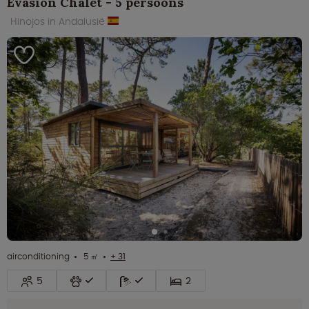
Evasion Chalet - 5 persoons
Hinojos in Andalusië
airconditioning
5 ㎡
+ 31
5
2