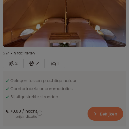
5 ㎡
9 faciliteiten
2
1
Gelegen tussen prachtige natuur
Comfortabele accommodaties
Bij uitgestrekte stranden
€ 70,00
nacht
Bekijken
prijsindicatie