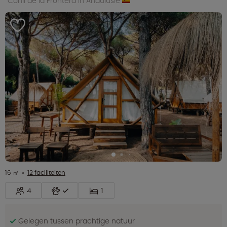
Conil de la Frontera in Andalusië
16 ㎡
12 faciliteiten
4
1
Gelegen tussen prachtige natuur