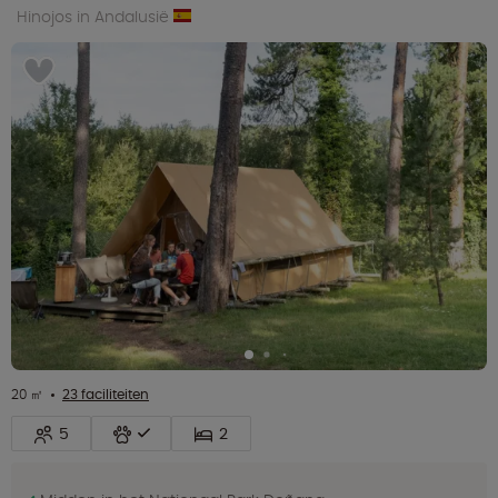
Hinojos in Andalusië
20 ㎡
23 faciliteiten
5
2