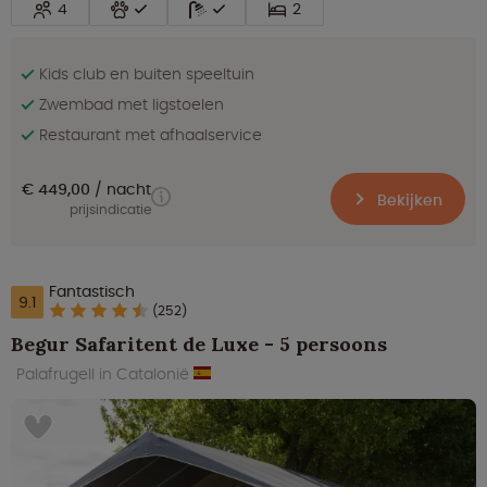
4
2
Kids club en buiten speeltuin
Zwembad met ligstoelen
Restaurant met afhaalservice
€ 449,00
nacht
Bekijken
prijsindicatie
Fantastisch
9.1
(252)
Begur Safaritent de Luxe - 5 persoons
Palafrugell in Catalonië