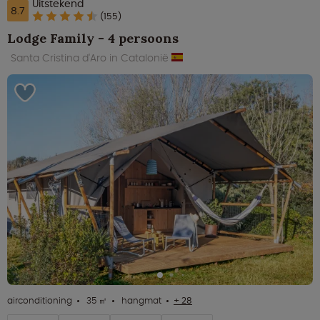
Uitstekend
8.7
(155)
Lodge Family - 4 persoons
Santa Cristina d'Aro in Catalonië
airconditioning
35 ㎡
hangmat
+ 28