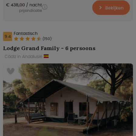
€ 438,00
nacht
Bekijken
prijsindicatie
Fantastisch
9.4
(150)
Lodge Grand Family - 6 persoons
Cádiz in Andalusië