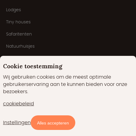
Lodges
Tiny houses
Safaritenten
Natuurhuisjes
Cabins
Cookie toestemming
Yurts
Wij gebruiken cookies om de meest optimale
Havenlodges
gebruikerservaring aan te kunnen bieden voor onze
bezoekers.
Pods
cookiebeleid
Domes
Populaire thema's
Instellingen
Alles accepteren