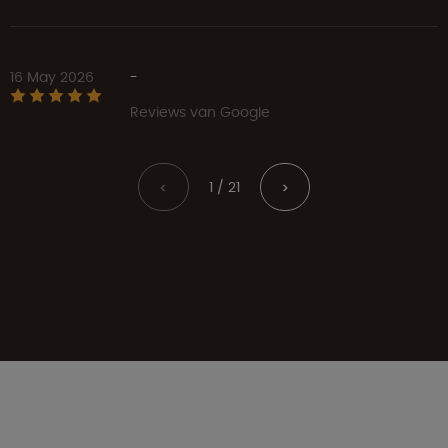
16 May 2026
-
Reviews van Google
1 / 21
<
>