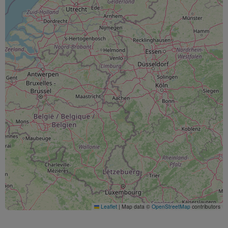
Leaflet
|
Map data ©
OpenStreetMap
contributors