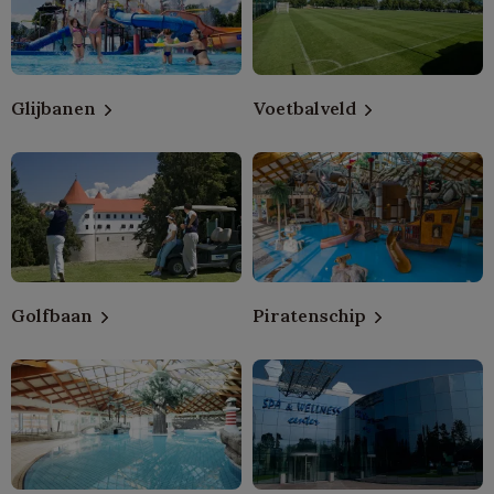
Glijbanen
Voetbalveld
Golfbaan
Piratenschip