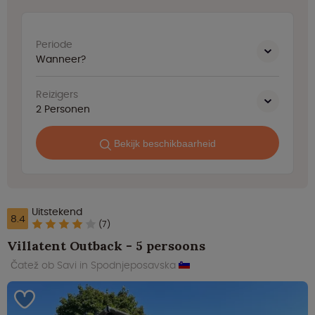
Periode
Wanneer?
Reizigers
2
Personen
Bekijk beschikbaarheid
Uitstekend
8.4
(7)
Villatent Outback - 5 persoons
Čatež ob Savi in Spodnjeposavska