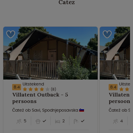
Catez
Uitstekend
Uitste
8.4
8.4
(8)
Villatent Outback - 5
Villatent
persoons
persoons
Čatež ob Savi, Spodnjeposavska
Čatež ob S
5
2
4