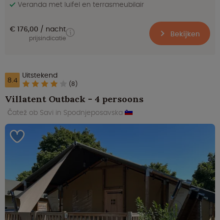
Veranda met luifel en terrasmeubilair
€ 176,00
nacht
Bekijken
prijsindicatie
Uitstekend
8.4
(8)
Villatent Outback - 4 persoons
Čatež ob Savi in Spodnjeposavska