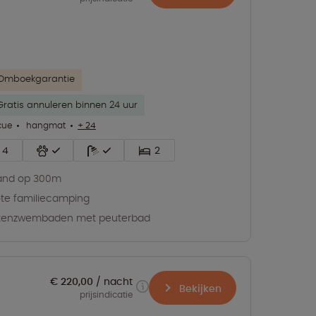
Omboekgarantie
Gratis annuleren binnen 24 uur
cue
hangmat
+ 24
4
2
and op 300m
te familiecamping
itenzwembaden met peuterbad
€ 220,00
nacht
Bekijken
prijsindicatie