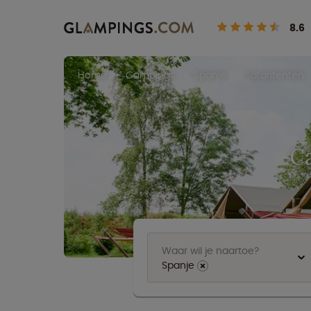
8.6
Home
Campings
Spanje
Safaritenten
Ca
Waar wil je naartoe?
Spanje
⨯