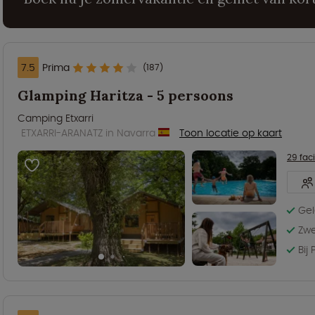
7.5
Prima
(187)
Glamping Haritza - 5 persoons
Camping Etxarri
ETXARRI-ARANATZ in Navarra
Toon locatie op kaart
29 faci
Gel
Zwe
Bij