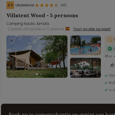
8.6
Uitstekend
(41)
Villatent Wood - 5 persoons
Camping Nautic Almata
Castelló d'Empúries in Catalonië
Toon locatie op kaart
35 ㎡
Dir
Bu
4-s
Boek nu je zomervakantie en geniet van kort