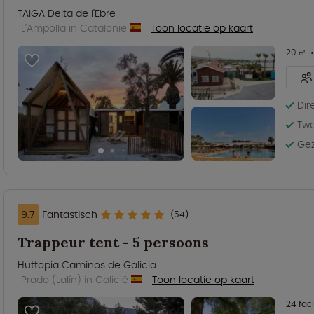
TAIGA Delta de l'Ebre
L'Ampolla in Catalonië
Toon locatie op kaart
20 ㎡
Dir
Tw
Gez
9.7
Fantastisch
(54)
Trappeur tent - 5 persoons
Huttopia Caminos de Galicia
Prado (Lalín) in Galicië
Toon locatie op kaart
24 faci