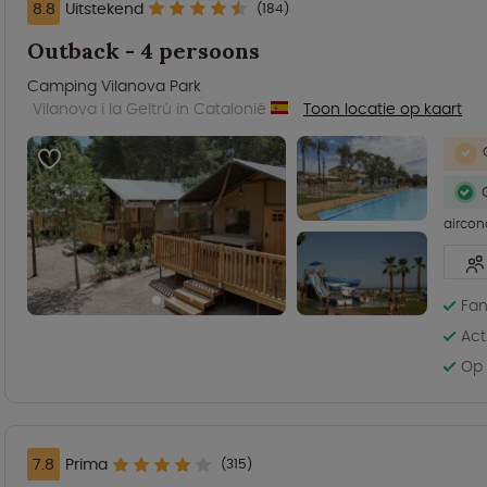
8.8
Uitstekend
(184)
Outback - 4 persoons
Camping Vilanova Park
Vilanova i la Geltrú in Catalonië
Toon locatie op kaart
aircon
Fan
Act
Op 
7.8
Prima
(315)