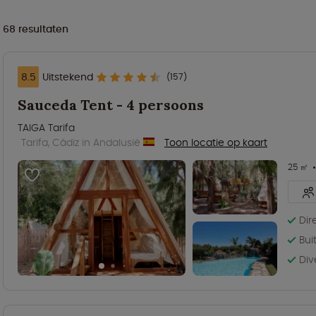
68
resultaten
8.5
Uitstekend
(157)
Sauceda Tent - 4 persoons
TAIGA Tarifa
Tarifa, Cádiz in Andalusië
Toon locatie op kaart
25 ㎡
Dir
Bu
Div