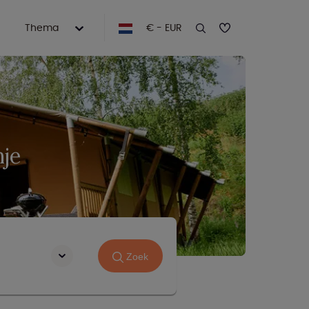
Thema
€ - EUR
nje
Zoek