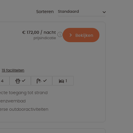
Sorteren
€ 172,00
nacht
Bekijken
prijsindicatie
19 faciliteiten
4
1
ecte toegang tot strand
itenzwembad
erse outdooractiviteiten