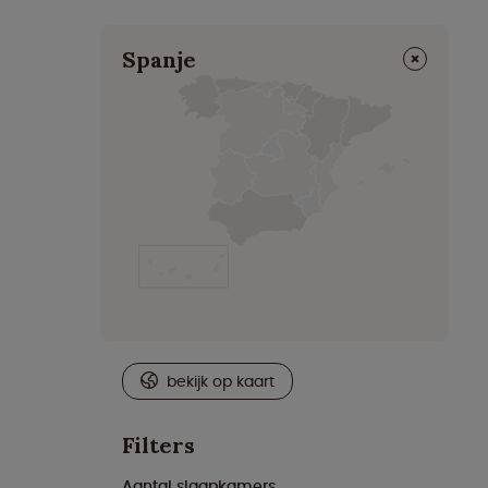
⨯
Spanje
bekijk op kaart
Filters
Aantal slaapkamers