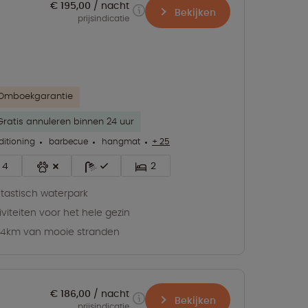
€ 195,00
nacht
Bekijken
prijsindicatie
Omboekgarantie
Gratis annuleren binnen 24 uur
ditioning
barbecue
hangmat
+ 25
4
2
tastisch waterpark
iviteiten voor het hele gezin
4km van mooie stranden
€ 186,00
nacht
Bekijken
prijsindicatie