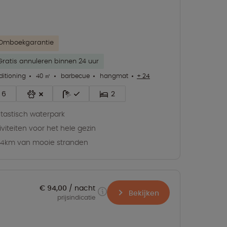
Omboekgarantie
Gratis annuleren binnen 24 uur
ditioning
40 ㎡
barbecue
hangmat
+ 24
6
2
tastisch waterpark
iviteiten voor het hele gezin
4km van mooie stranden
€ 94,00
nacht
Bekijken
prijsindicatie