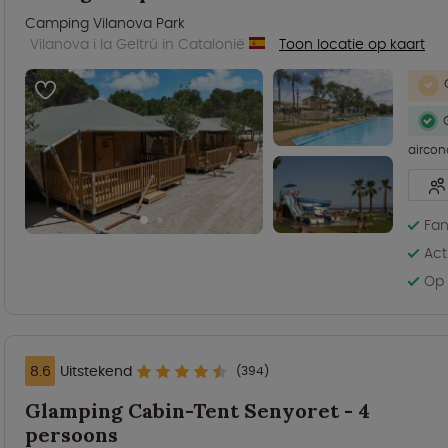
Camping Vilanova Park
Vilanova i la Geltrú in Catalonië
Toon locatie op kaart
aircon
Fan
Act
Op 
8.6
Uitstekend
(394)
Glamping Cabin-Tent Senyoret - 4
persoons