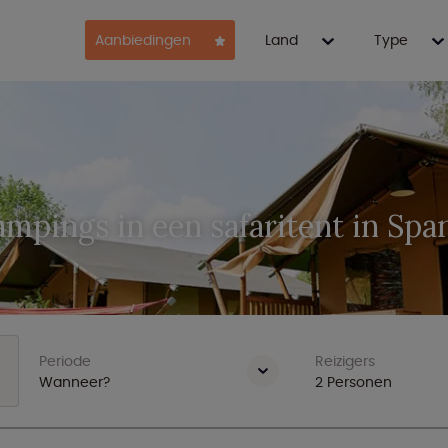
Aanbiedingen
Land
Type
mpings in een safaritent in Spa
Periode
Reizigers
Wanneer?
2
Personen