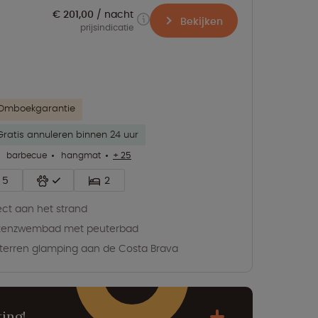
€ 201,00
nacht
Bekijken
prijsindicatie
Omboekgarantie
Gratis annuleren binnen 24 uur
barbecue
hangmat
+ 25
5
2
ect aan het strand
itenzwembad met peuterbad
terren glamping aan de Costa Brava
ing!