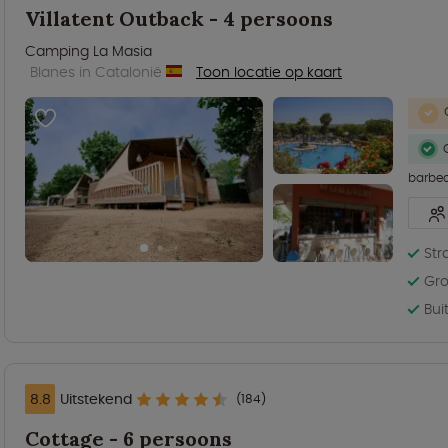
Villatent Outback - 4 persoons
Camping La Masia
Blanes in Catalonië
Toon locatie op kaart
barbe
Str
Gro
Bu
8.8
Uitstekend
(184)
Cottage - 6 persoons