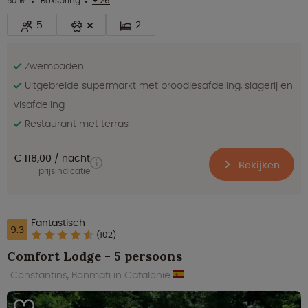
50 ㎡
Boxspring
+ 26
5
2
Zwembaden
Uitgebreide supermarkt met broodjesafdeling, slagerij en
visafdeling
Restaurant met terras
€ 118,00
nacht
Bekijken
prijsindicatie
Fantastisch
9.3
(102)
Comfort Lodge - 5 persoons
Constantins, Bonmati in Catalonië