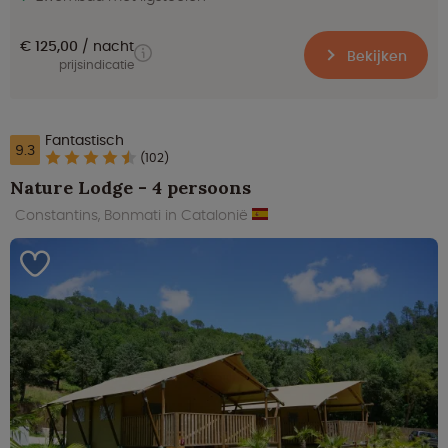
€ 125,00
nacht
Bekijken
prijsindicatie
Fantastisch
9.3
(102)
Nature Lodge - 4 persoons
Constantins, Bonmati in Catalonië