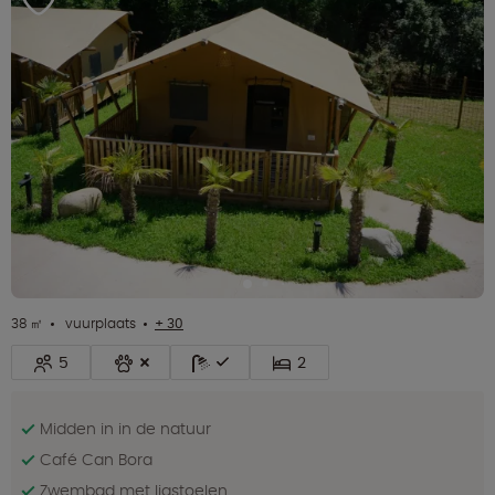
38 ㎡
vuurplaats
+ 30
5
2
Midden in in de natuur
Café Can Bora
Zwembad met ligstoelen