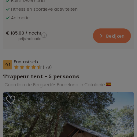
Buitenzwembad
Fitness en sportieve activiteiten
Animatie
€ 185,00
nacht
Bekijken
prijsindicatie
Fantastisch
9.1
(178)
Trappeur tent - 5 persoons
Guardiola de Berguedà- Barcelona in Catalonië