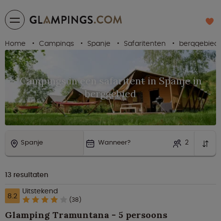
Home
Campings
Spanje
Safaritenten
berggebied
Campings in een safaritent in Spanje in
berggebied
Spanje
Wanneer?
2
13
resultaten
Uitstekend
8.2
(38)
Glamping Tramuntana - 5 persoons